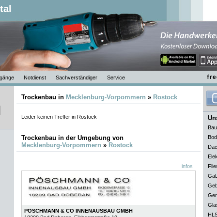
tal
gänge
Notdienst
Sachverständiger
Service
Trockenbau in
Mecklenburg-Vorpommern
»
Rostock
Leider keinen Treffer in Rostock
Uns
Bau
Trockenbau in der Umgebung von
Bod
Mecklenburg-Vorpommern
»
Rostock
Dac
Elek
infos
Flie
GaL
Geb
Ger
Gla
PÖSCHMANN & CO INNENAUSBAU GMBH
HLS