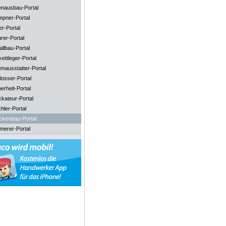
enausbau-Portal
mpner-Portal
er-Portal
rer-Portal
llbau-Portal
ettleger-Portal
mausstatter-Portal
losser-Portal
erheit-Portal
ckateur-Portal
hler-Portal
ckenbau-Portal
merer-Portal