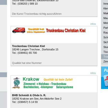
18209
Bad Doberan
, Eikboomstraße 10
Tel.:
(038203 ) 589 10
Inn
Kle
Mal
Die Kunst Trockenbau richtig auszuführen
Mau
Meta
infos
Park
Rau
Sch
Sich
Trockenbau Christian Kiel
Stu
18246
Langen Trechow
, Dorfstraße 15
Tisc
Tel.:
(038461) 65 700
Tro
Zim
Qualität hat eine Nummer
infos
BHB Schmidt & Ohde b. R.
18292
Krakow am See
, Am Altdorfer See 2
Tel.:
(038457) 5 14 59