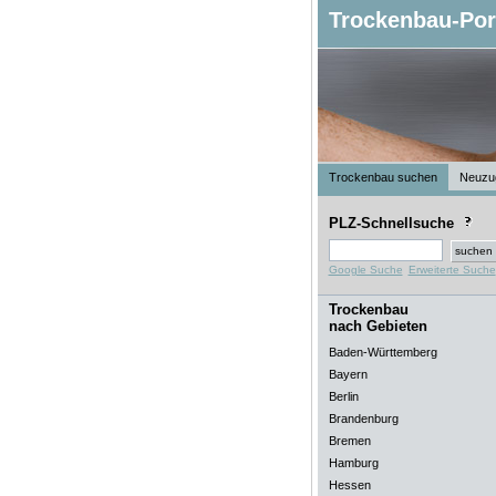
Trockenbau-Por
Trockenbau suchen
Neuzu
PLZ-Schnellsuche
Google Suche
Erweiterte Suche
Trockenbau
nach Gebieten
Baden-Württemberg
Bayern
Berlin
Brandenburg
Bremen
Hamburg
Hessen