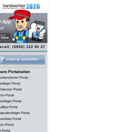
ere Portalseiten
unternehmer-Portal
enleger-Portal
hdecker-Portal
tro-Portal
senleger-Portal
aBau-Portal
aeudereiniger-Portal
uestbau-Portal
ser-Portal
-Portal