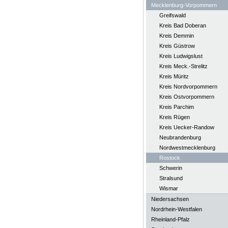
Mecklenburg-Vorpommern
Greifswald
Kreis Bad Doberan
Kreis Demmin
Kreis Güstrow
Kreis Ludwigslust
Kreis Meck.-Strelitz
Kreis Müritz
Kreis Nordvorpommern
Kreis Ostvorpommern
Kreis Parchim
Kreis Rügen
Kreis Uecker-Randow
Neubrandenburg
Nordwestmecklenburg
Rostock
Schwerin
Stralsund
Wismar
Niedersachsen
Nordrhein-Westfalen
Rheinland-Pfalz