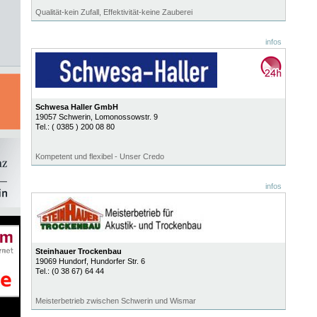
Qualität-kein Zufall, Effektivität-keine Zauberei
infos
Schwesa Haller GmbH
19057
Schwerin
, Lomonossowstr. 9
Tel.:
( 0385 ) 200 08 80
Kompetent und flexibel - Unser Credo
infos
Steinhauer Trockenbau
19069
Hundorf
, Hundorfer Str. 6
Tel.:
(0 38 67) 64 44
Meisterbetrieb zwischen Schwerin und Wismar