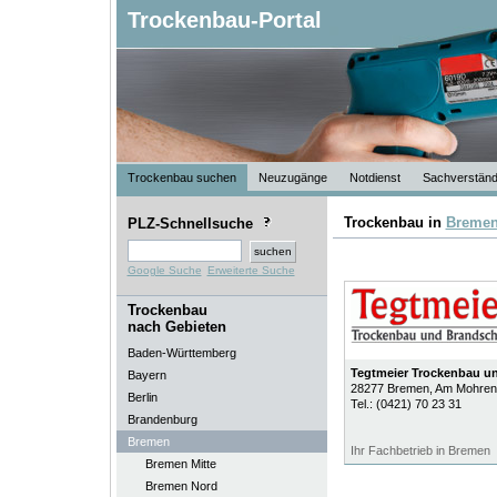
Trockenbau-Portal
Trockenbau suchen
Neuzugänge
Notdienst
Sachverständ
Trockenbau in
Breme
PLZ-Schnellsuche
Google Suche
Erweiterte Suche
Trockenbau
nach Gebieten
Baden-Württemberg
Tegtmeier Trockenbau u
Bayern
28277
Bremen
, Am Mohren
Berlin
Tel.:
(0421) 70 23 31
Brandenburg
Bremen
Ihr Fachbetrieb in Bremen
Bremen Mitte
Bremen Nord