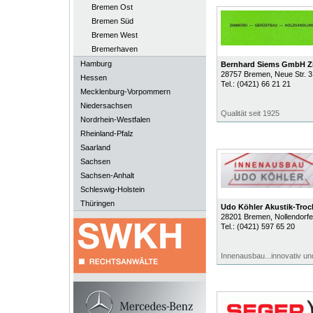
Bremen Ost
Bremen Süd
Bremen West
Bremerhaven
Hamburg
Bernhard Siems GmbH Z
28757
Bremen
, Neue Str. 3
Hessen
Tel.:
(0421) 66 21 21
Mecklenburg-Vorpommern
Niedersachsen
Qualität seit 1925
Nordrhein-Westfalen
Rheinland-Pfalz
Saarland
Sachsen
Sachsen-Anhalt
Schleswig-Holstein
Thüringen
Udo Köhler Akustik-Tro
28201
Bremen
, Nollendorf
Tel.:
(0421) 597 65 20
Innenausbau...innovativ u