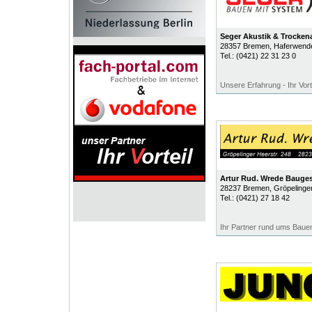
Seger Akustik & Trock
28357
Bremen
, Haferwend
Tel.:
(0421) 22 31 23 0
Unsere Erfahrung - Ihr Vort
Artur Rud. Wrede Bauges
28237
Bremen
, Gröpelinge
Tel.:
(0421) 27 18 42
Ihr Partner rund ums Baue