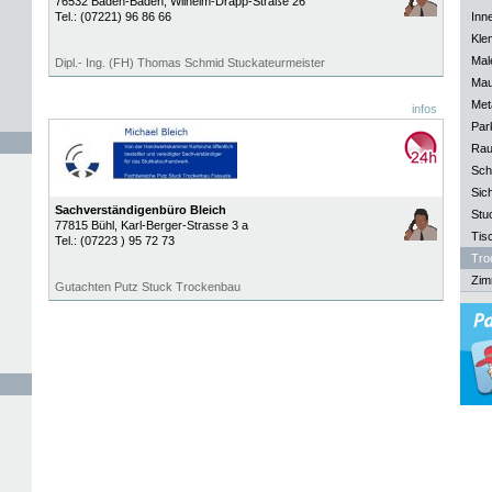
76532
Baden-Baden
, Wilhelm-Drapp-Straße 26
Tel.:
(07221) 96 86 66
Inn
Kle
Mal
Dipl.- Ing. (FH) Thomas Schmid Stuckateurmeister
Mau
Meta
infos
Park
Rau
Sch
Sich
Sachverständigenbüro Bleich
Stu
77815
Bühl
, Karl-Berger-Strasse 3 a
Tisc
Tel.:
(07223 ) 95 72 73
Tro
Zim
Gutachten Putz Stuck Trockenbau