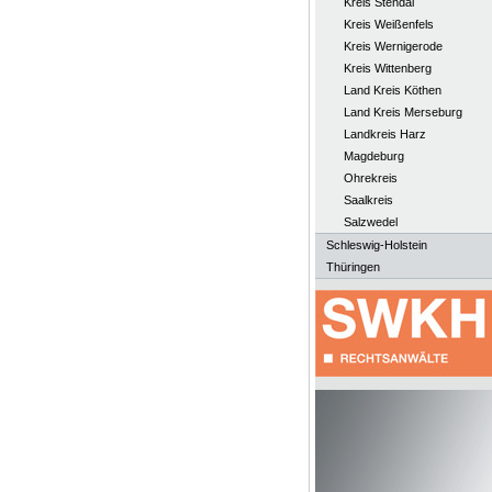
Kreis Stendal
Kreis Weißenfels
Kreis Wernigerode
Kreis Wittenberg
Land Kreis Köthen
Land Kreis Merseburg
Landkreis Harz
Magdeburg
Ohrekreis
Saalkreis
Salzwedel
Schleswig-Holstein
Thüringen