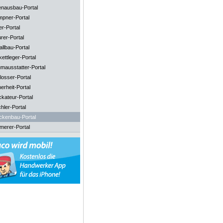
enausbau-Portal
mpner-Portal
er-Portal
rer-Portal
llbau-Portal
ettleger-Portal
mausstatter-Portal
losser-Portal
erheit-Portal
ckateur-Portal
hler-Portal
ckenbau-Portal
merer-Portal