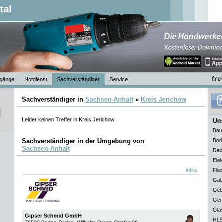
tal
gänge
Notdienst
Sachverständiger
Service
Sachverständiger in
Sachsen-Anhalt
»
Kreis Jerichow
Leider keinen Treffer in Kreis Jerichow
Uns
Bau
Sachverständiger in der Umgebung von
Bod
Sachsen-Anhalt
Dac
Elek
infos
Flie
GaL
Geb
Ger
Gla
Gipser Schmid GmbH
HLS