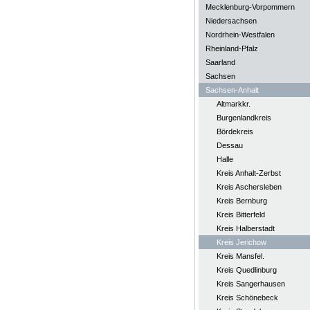
Mecklenburg-Vorpommern
Niedersachsen
Nordrhein-Westfalen
Rheinland-Pfalz
Saarland
Sachsen
Sachsen-Anhalt
Altmarkkr.
Burgenlandkreis
Bördekreis
Dessau
Halle
Kreis Anhalt-Zerbst
Kreis Aschersleben
Kreis Bernburg
Kreis Bitterfeld
Kreis Halberstadt
Kreis Jerichow
Kreis Mansfel.
Kreis Quedlinburg
Kreis Sangerhausen
Kreis Schönebeck