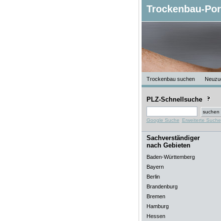
Trockenbau-Por
Trockenbau suchen
Neuzu
PLZ-Schnellsuche
Google Suche
Erweiterte Suche
Sachverständiger
nach Gebieten
Baden-Württemberg
Bayern
Berlin
Brandenburg
Bremen
Hamburg
Hessen