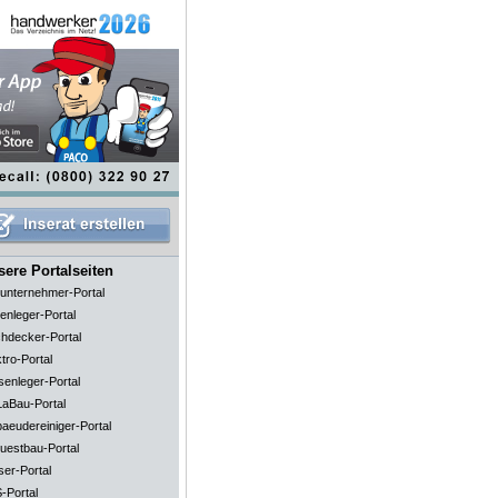
ere Portalseiten
unternehmer-Portal
enleger-Portal
hdecker-Portal
tro-Portal
senleger-Portal
aBau-Portal
aeudereiniger-Portal
uestbau-Portal
ser-Portal
-Portal