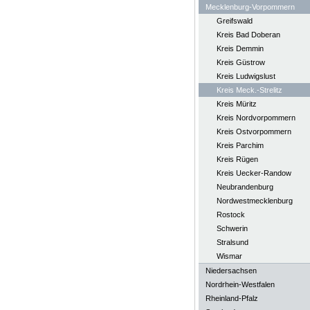
Mecklenburg-Vorpommern
Greifswald
Kreis Bad Doberan
Kreis Demmin
Kreis Güstrow
Kreis Ludwigslust
Kreis Meck.-Strelitz
Kreis Müritz
Kreis Nordvorpommern
Kreis Ostvorpommern
Kreis Parchim
Kreis Rügen
Kreis Uecker-Randow
Neubrandenburg
Nordwestmecklenburg
Rostock
Schwerin
Stralsund
Wismar
Niedersachsen
Nordrhein-Westfalen
Rheinland-Pfalz