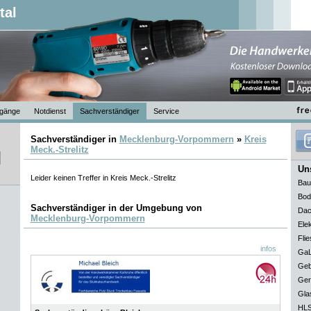
tal
gänge
Notdienst
Sachverständiger
Service
Sachverständiger in
Mecklenburg-Vorpommern
»
Kreis
Meck.-Strelitz
Uns
Leider keinen Treffer in Kreis Meck.-Strelitz
Bau
Bod
Sachverständiger in der Umgebung von
Dac
Mecklenburg-Vorpommern
Elek
Flie
infos
GaL
Geb
Ger
Gla
HLS