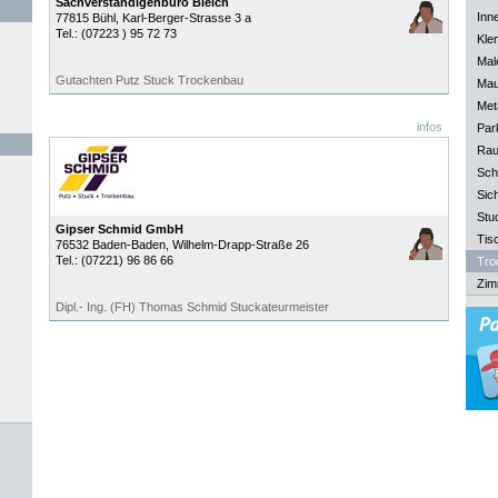
Sachverständigenbüro Bleich
Inn
77815
Bühl
, Karl-Berger-Strasse 3 a
Tel.:
(07223 ) 95 72 73
Kle
Mal
Gutachten Putz Stuck Trockenbau
Mau
Meta
infos
Park
Rau
Sch
Sich
Stu
Gipser Schmid GmbH
Tisc
76532
Baden-Baden
, Wilhelm-Drapp-Straße 26
Tel.:
(07221) 96 86 66
Tro
Zim
Dipl.- Ing. (FH) Thomas Schmid Stuckateurmeister