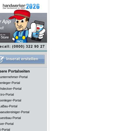
ere Portalseiten
unternehmer-Portal
enleger-Portal
hdecker-Portal
tro-Portal
senleger-Portal
aBau-Portal
aeudereiniger-Portal
uestbau-Portal
ser-Portal
-Portal