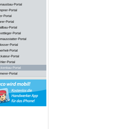
enausbau-Portal
mpner-Portal
er-Portal
rer-Portal
llbau-Portal
ettleger-Portal
mausstatter-Portal
losser-Portal
erheit-Portal
ckateur-Portal
hler-Portal
ckenbau-Portal
merer-Portal