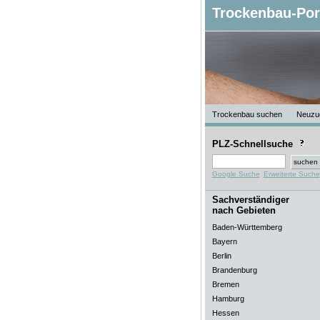
Trockenbau-Por
Trockenbau suchen
Neuzu
PLZ-Schnellsuche
Google Suche
Erweiterte Suche
Sachverständiger
nach Gebieten
Baden-Württemberg
Bayern
Berlin
Brandenburg
Bremen
Hamburg
Hessen