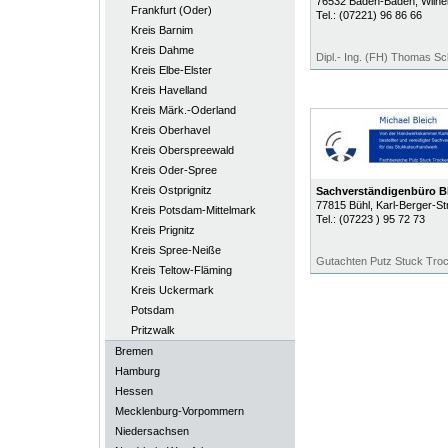
76532
Baden-Baden
, Wilh
Frankfurt (Oder)
Tel.:
(07221) 96 86 66
Kreis Barnim
Kreis Dahme
Dipl.- Ing. (FH) Thomas S
Kreis Elbe-Elster
Kreis Havelland
Kreis Märk.-Oderland
Kreis Oberhavel
Kreis Oberspreewald
Kreis Oder-Spree
Kreis Ostprignitz
Sachverständigenbüro B
77815
Bühl
, Karl-Berger-St
Kreis Potsdam-Mittelmark
Tel.:
(07223 ) 95 72 73
Kreis Prignitz
Kreis Spree-Neiße
Gutachten Putz Stuck Tro
Kreis Teltow-Fläming
Kreis Uckermark
Potsdam
Pritzwalk
Bremen
Hamburg
Hessen
Mecklenburg-Vorpommern
Niedersachsen