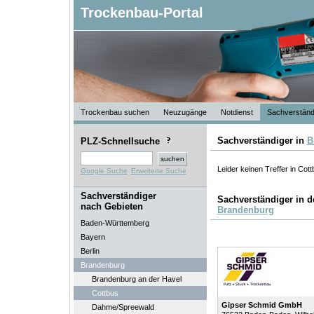
Trockenbau-Portal
Trockenbau suchen
Neuzugänge
Notdienst
Sachverständ
Sachverständiger in
B
PLZ-Schnellsuche
Leider keinen Treffer in Cot
Google Suche
Erweiterte Suche
Sachverständiger
Sachverständiger in 
nach Gebieten
Brandenburg
Baden-Württemberg
Bayern
Berlin
Brandenburg
Brandenburg an der Havel
Cottbus
Gipser Schmid GmbH
Dahme/Spreewald