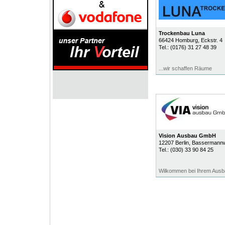
Trockenbau Luna
66424
Homburg
, Eckstr. 4
Tel.:
(0176) 31 27 48 39
...wir schaffen Räume
Vision Ausbau GmbH
12207
Berlin
, Bassermann
Tel.:
(030) 33 90 84 25
Wilkommen bei Ihrem Ausba