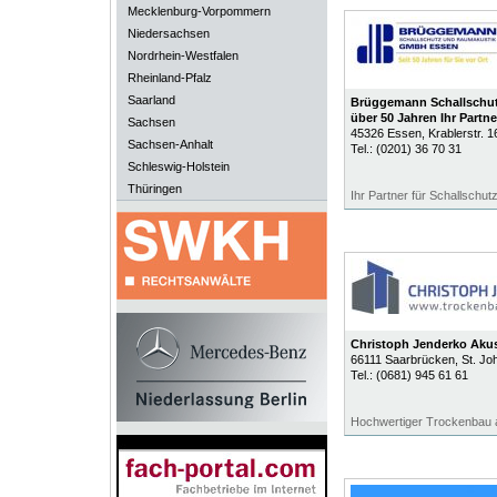
Mecklenburg-Vorpommern
Niedersachsen
Nordrhein-Westfalen
Rheinland-Pfalz
Saarland
Brüggemann Schallschut
über 50 Jahren Ihr Partne
Sachsen
45326
Essen
, Krablerstr. 1
Sachsen-Anhalt
Tel.:
(0201) 36 70 31
Schleswig-Holstein
Thüringen
Ihr Partner für Schallschu
Christoph Jenderko Akus
66111
Saarbrücken
, St. J
Tel.:
(0681) 945 61 61
Hochwertiger Trockenbau 