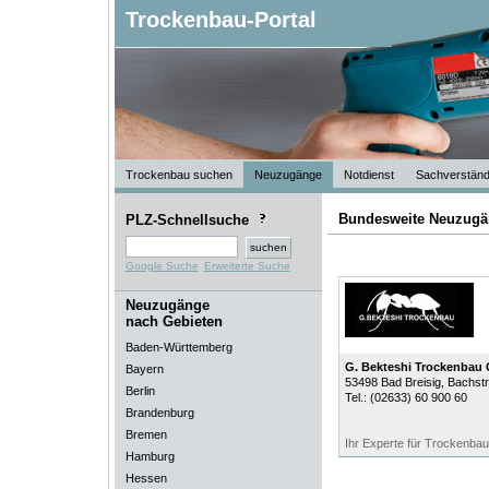
Trockenbau-Portal
Trockenbau suchen
Neuzugänge
Notdienst
Sachverständ
Bundesweite Neuzugä
PLZ-Schnellsuche
Google Suche
Erweiterte Suche
Neuzugänge
nach Gebieten
Baden-Württemberg
G. Bekteshi Trockenba
Bayern
53498
Bad Breisig
, Bachstr
Berlin
Tel.:
(02633) 60 900 60
Brandenburg
Bremen
Ihr Experte für Trockenbau
Hamburg
Hessen